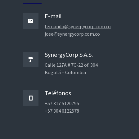
E-mail
fernando@synergycorp.com.co
jose@synergycorp.com.co
SynergyCorp S.A.S.
Calle 127A # 7C-22 of. 304
Bogotá – Colombia
Teléfonos
+57 317 5120795
+57 304 6122578