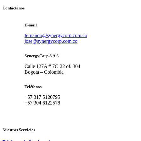
Contáctanos
E-mail
fernando@synergycorp.com.co
jose@synergycorp.com.co
SynergyCorp S.A.S.
Calle 127A # 7C-22 of. 304
Bogotá – Colombia
Teléfonos
+57 317 5120795
+57 304 6122578
Nuestros Servicios