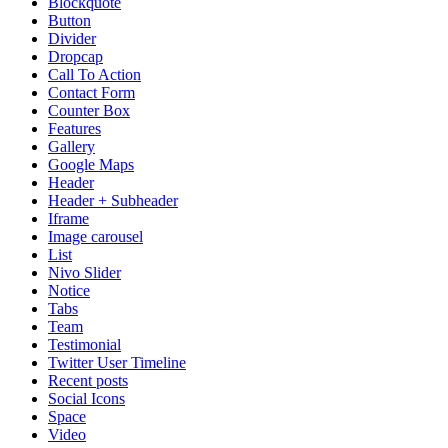
Blockquote
Button
Divider
Dropcap
Call To Action
Contact Form
Counter Box
Features
Gallery
Google Maps
Header
Header + Subheader
Iframe
Image carousel
List
Nivo Slider
Notice
Tabs
Team
Testimonial
Twitter User Timeline
Recent posts
Social Icons
Space
Video