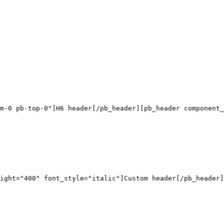
m-0 pb-top-0"]H6 header[/pb_header][pb_header component_
ight="400" font_style="italic"]Custom header[/pb_header]