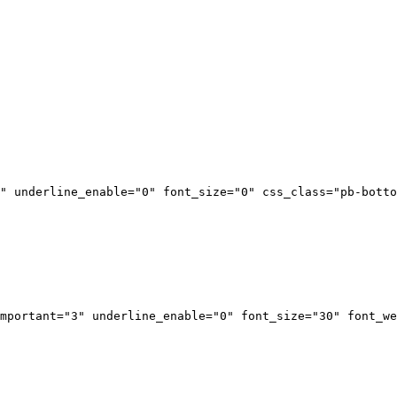
" underline_enable="0" font_size="0" css_class="pb-botto
mportant="3" underline_enable="0" font_size="30" font_we