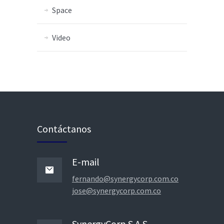
Space
Video
Contáctanos
E-mail
fernando@synergycorp.com.co
jose@synergycorp.com.co
SynergyCorp S.A.S.