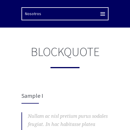
BLOCKQUOTE
Sample I
Nullam ac nisl pretium purus sodales
feugiat. In hac habitasse platea