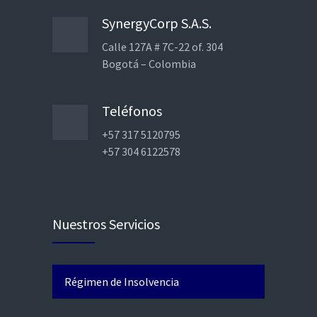
SynergyCorp S.A.S.
Calle 127A # 7C-22 of. 304
Bogotá – Colombia
Teléfonos
+57 317 5120795
+57 304 6122578
Nuestros Servicios
Régimen de Insolvencia